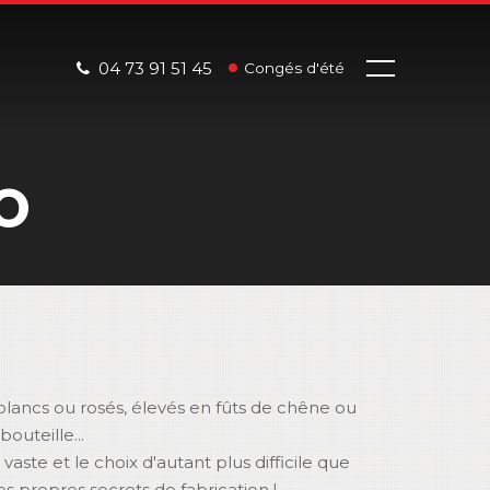
04 73 91 51 45
Congés d'été
O
blancs ou rosés, élevés en fûts de chêne ou
bouteille...
ste et le choix d'autant plus difficile que
 propres secrets de fabrication !