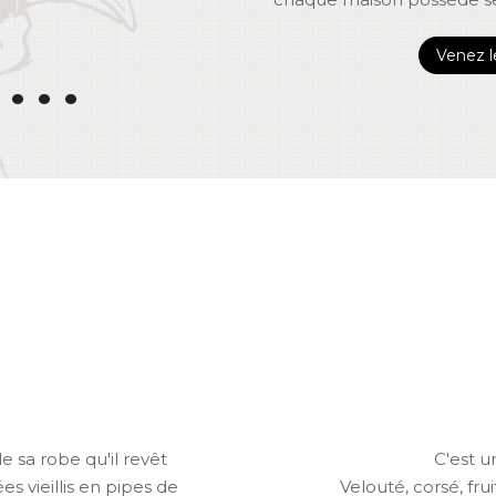
Venez le
...
e sa robe qu'il revêt
C'est u
s vieillis en pipes de
Velouté, corsé, frui