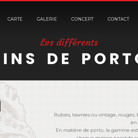
CARTE
GALERIE
CONCEPT
CONTACT
Les différents
VINS DE PORT
N
Rubies, tawnies ou vintage, rouges, 
en 
En matière de porto, la gamme est va
chaque maison possède ses