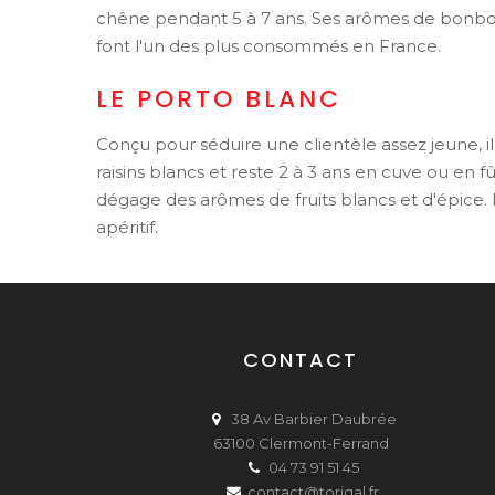
chêne pendant 5 à 7 ans. Ses arômes de bonbo
font l'un des plus consommés en France.
LE PORTO BLANC
Conçu pour séduire une clientèle assez jeune, i
raisins blancs et reste 2 à 3 ans en cuve ou en f
dégage des arômes de fruits blancs et d'épice. Il
apéritif.
CONTACT
38 Av Barbier Daubrée
63100 Clermont-Ferrand
04 73 91 51 45
contact@torigal.fr