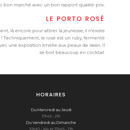
to bon marché avec un bon rapport qualité-prix.
LE PORTO ROSÉ
t, là encore pour attirer la jeunesse, il n'existe
! Techniquement, le rosé est un ruby, fermenté
c une exposition limitée aux peaux de raisin. Il
se boit beaucoup en cocktail.
HORAIRES
Du Mercredi au Jeudi
17h45 - 21h
Du Vendredi au Dimanche
10h45 - 14h et 17h45 - 21h