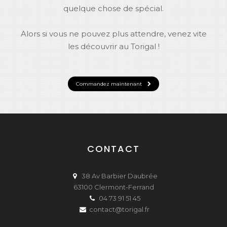
quelque chose de spécial.
Alors si vous ne pouvez plus attendre, venez vite
les découvrir au Torigal !
Commandez maintenant
CONTACT
38 Av Barbier Daubrée
63100 Clermont-Ferrand
04 73 91 51 45
contact@torigal.fr